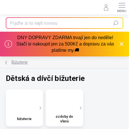
Přejít
na
obsah
Hledat
DNY DOPRAVY ZDARMA trvají jen do neděle!
Stačí si nakoupit jen za 500Kč a dopravu za vás
platíme my.🚚
Bižuterie
Dětská a dívčí bižuterie
ozdoby do
bižuterie
vlasů