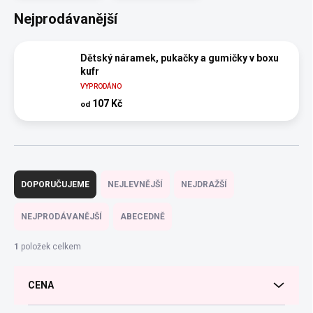
Nejprodávanější
Dětský náramek, pukačky a gumičky v boxu
kufr
VYPRODÁNO
107 Kč
od
Ř
a
DOPORUČUJEME
NEJLEVNĚJŠÍ
NEJDRAŽŠÍ
z
e
NEJPRODÁVANĚJŠÍ
ABECEDNĚ
n
í
1
položek celkem
p
r
CENA
o
d