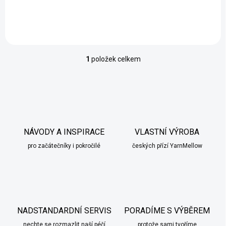
1
položek celkem
O
v
l
á
d
a
c
í
NÁVODY A INSPIRACE
VLASTNÍ VÝROBA
p
pro začátečníky i pokročilé
českých přízí YarnMellow
r
v
k
y
v
ý
p
NADSTANDARDNÍ SERVIS
PORADÍME S VÝBĚREM
i
nechte se rozmazlit naší péčí
protože sami tvoříme