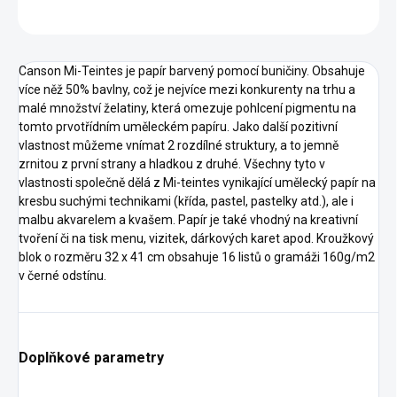
ZEPTAT SE
HLÍDAT
Canson Mi-Teintes je papír barvený pomocí buničiny. Obsahuje
více něž 50% bavlny, což je nejvíce mezi konkurenty na trhu a
malé množství želatiny, která omezuje pohlcení pigmentu na
tomto prvotřídním uměleckém papíru. Jako další pozitivní
vlastnost můžeme vnímat 2 rozdílné struktury, a to jemně
zrnitou z první strany a hladkou z druhé. Všechny tyto v
vlastnosti společně dělá z Mi-teintes vynikající umělecký papír na
kresbu suchými technikami (křída, pastel, pastelky atd.), ale i
malbu akvarelem a kvašem. Papír je také vhodný na kreativní
tvoření či na tisk menu, vizitek, dárkových karet apod. Kroužkový
blok o rozměru 32 x 41 cm obsahuje 16 listů o gramáži 160g/m2
v černé odstínu.
Doplňkové parametry