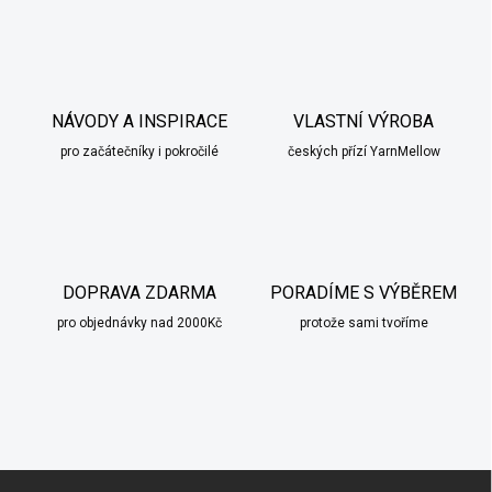
NÁVODY A INSPIRACE
VLASTNÍ VÝROBA
pro začátečníky i pokročilé
českých přízí YarnMellow
DOPRAVA ZDARMA
PORADÍME S VÝBĚREM
pro objednávky nad 2000Kč
protože sami tvoříme
Z