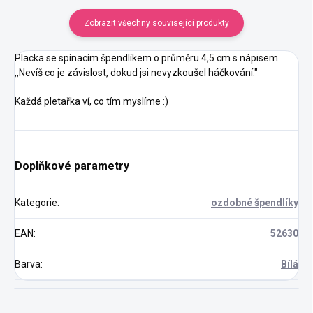
Zobrazit všechny související produkty
Placka se spínacím špendlíkem o průměru 4,5 cm s nápisem
,,Nevíš co je závislost, dokud jsi nevyzkoušel háčkování."
Každá pletařka ví, co tím myslíme :)
Doplňkové parametry
Kategorie
:
ozdobné špendlíky
EAN
:
52630
Barva
:
Bílá