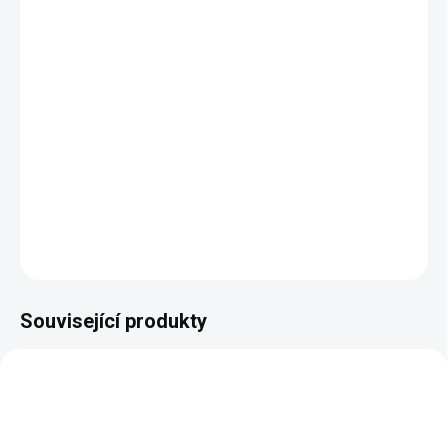
11.8.2026
MOŽNOSTI
DORUČENÍ
−
+
Přidat do košíku
DETAILNÍ INFORMACE
ZEPTAT SE
HLÍDAT
Související produkty