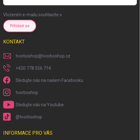
Vložením e-mailu souhlasíte s
podmínkami ochrany osobních údajů
Přihlásit se
KONTAKT
tvorboshop
@
tvorboshop.cz
+420 778 556 714
Sledujte nás na našem Facebooku
tvorboshop
Sledujte nás na Youtube
@tvorboshop
INFORMACE PRO VÁS