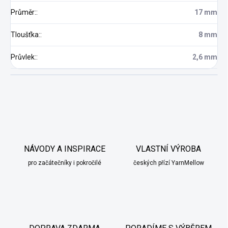
Průměr:
:
17 mm
Tloušťka:
:
8 mm
Průvlek:
:
2,6 mm
NÁVODY A INSPIRACE
VLASTNÍ VÝROBA
pro začátečníky i pokročilé
českých přízí YarnMellow