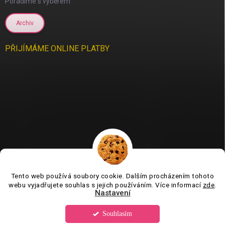
Poradíme s výběrem
Archiv
PŘIJÍMÁME ONLINE PLATBY
Tento web používá soubory cookie. Dalším procházením tohoto
Jsme tu pro vás už 11 let❤️
webu vyjadřujete souhlas s jejich používáním. Více informací
zde
.
Nastavení
Souhlasím
Copyright 2026
Tvorboshop.cz
. Všechna práva vyhrazena.
Upravit
nastavení cookies