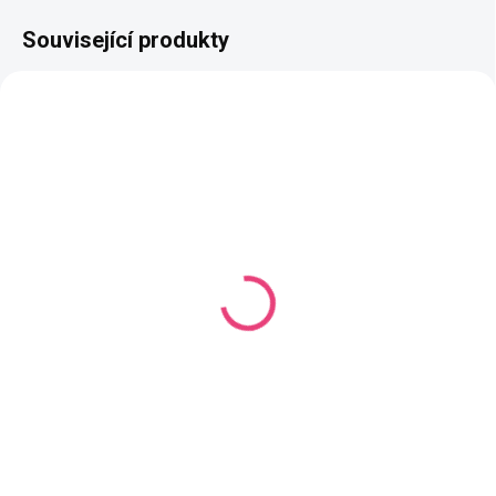
Související produkty
AKCE
AKCE
VÝPRODEJ
VÝPRODEJ
SKLADEM
SKLADEM
(3 KS)
(1 KS)
Silikonový korálek
Silikonový korálek
motýlek sv. fialový
motýlek zelený
23,50 Kč
23,50 Kč
Do košíku
Do košíku