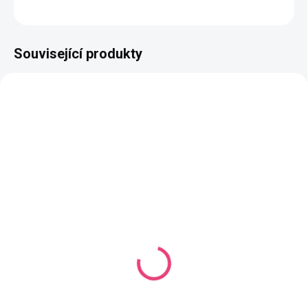
ZEPTAT SE
HLÍDAT
Související produkty
ZDARMA
SKLADEM
(19 KS)
SKLADEM
(841 KS)
Balíček na výrobu
Návod na luxusní
vyšívaného psaníčka-
háčkovanou kabelku s
růžovočervený
plastickým vzorem
399 Kč
49 Kč
Do košíku
Do košíku