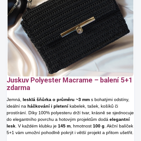
Juskuv Polyester Macrame – balení 5+1
zdarma
Jemná,
lesklá šňůrka o průměru ~3 mm
s bohatými odstíny,
ideální na
háčkování i pletení
kabelek, tašek, košíků či
prostírání. Díky 100% polyesteru drží tvar, krásně se sjednocuje
do elegantního povrchu a hotovým projektům dodá
elegantní
lesk
. V každém klubku je
145 m
, hmotnost
100 g
. Akční balíček
5+1 vám umožní pohodlně pokrýt i větší projekt a přitom ušetřit.