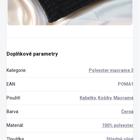
Doplňkové parametry
Kategorie
:
Polyester macrame 3
EAN
:
POMA1
Použití
:
Kabelky
,
Košíky
,
Macramé
Barva
:
Černá
Materiál
:
100% polyester
Tloušťka
:
Středně silné