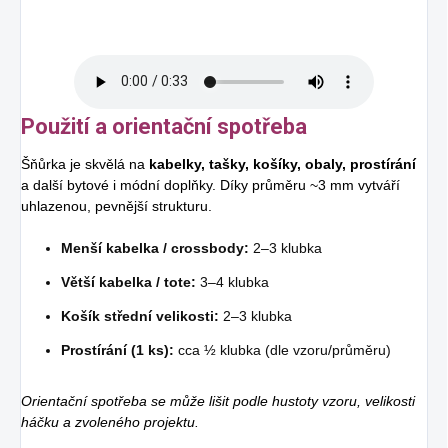
Použití a orientační spotřeba
Šňůrka je skvělá na
kabelky, tašky, košíky, obaly, prostírání
a další bytové i módní doplňky. Díky průměru ~3 mm vytváří
uhlazenou, pevnější strukturu.
Menší kabelka / crossbody:
2–3 klubka
Větší kabelka / tote:
3–4 klubka
Košík střední velikosti:
2–3 klubka
Prostírání (1 ks):
cca ½ klubka (dle vzoru/průměru)
Orientační spotřeba se může lišit podle hustoty vzoru, velikosti
háčku a zvoleného projektu.