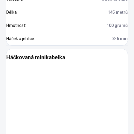
Délka
:
145 metrů
Hmotnost
:
100 gramů
Háček a jehlice
:
3-6 mm
Háčkovaná minikabelka