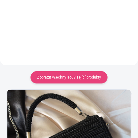
Podrobný popis i natočené video,
pomocí kterého si uháčkujete
luxusní kabelku i s podšívkou a
zipem.
Zobrazit všechny související produkty