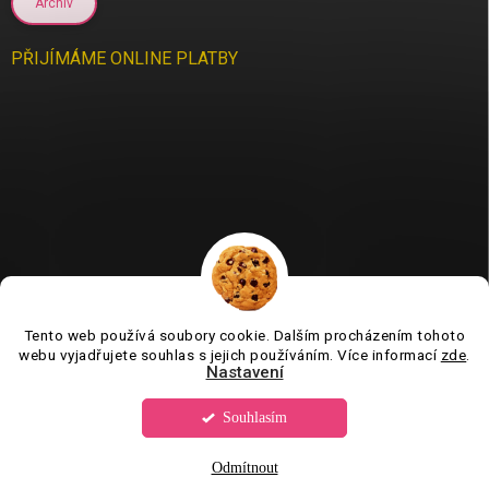
Archiv
PŘIJÍMÁME ONLINE PLATBY
Tento web používá soubory cookie. Dalším procházením tohoto
Jsme tu pro vás už 11 let❤️
webu vyjadřujete souhlas s jejich používáním. Více informací
zde
.
Nastavení
Souhlasím
Copyright 2026
Tvorboshop.cz
. Všechna práva vyhrazena.
Upravit
nastavení cookies
Odmítnout
Vytvořil Shoptet