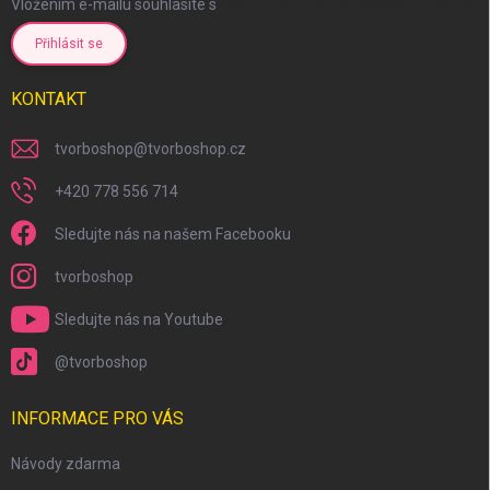
Vložením e-mailu souhlasíte s
podmínkami ochrany osobních údajů
Přihlásit se
KONTAKT
tvorboshop
@
tvorboshop.cz
+420 778 556 714
Sledujte nás na našem Facebooku
tvorboshop
Sledujte nás na Youtube
scount
@tvorboshop
INFORMACE PRO VÁS
Návody zdarma