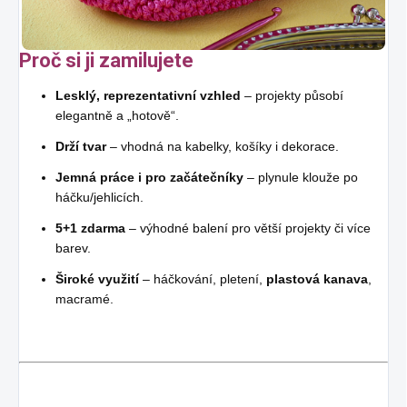
Proč si ji zamilujete
Lesklý, reprezentativní vzhled
– projekty působí
elegantně a „hotově“.
Drží tvar
– vhodná na kabelky, košíky i dekorace.
Jemná práce i pro začátečníky
– plynule klouže po
háčku/jehlicích.
5+1 zdarma
– výhodné balení pro větší projekty či více
barev.
Široké využití
– háčkování, pletení,
plastová kanava
,
macramé.