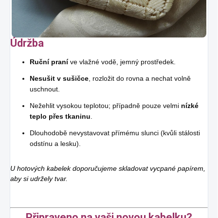
Údržba
Ruční praní
ve vlažné vodě, jemný prostředek.
Nesušit v sušičce
, rozložit do rovna a nechat volně
uschnout.
Nežehlit vysokou teplotou; případně pouze velmi
nízké
teplo přes tkaninu
.
Dlouhodobě nevystavovat přímému slunci (kvůli stálosti
odstínu a lesku).
U hotových kabelek doporučujeme skladovat vycpané papírem,
aby si udržely tvar.
Připraveno na vaši novou kabelku?