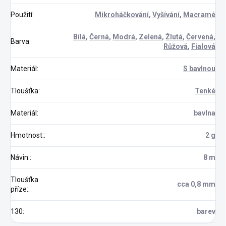
Použití
:
Mikroháčkování
,
Vyšívání
,
Macramé
Bílá
,
Černá
,
Modrá
,
Zelená
,
Žlutá
,
Červená
,
Barva
:
Růžová
,
Fialová
Materiál
:
S bavlnou
Tloušťka
:
Tenké
Materiál
:
bavlna
Hmotnost:
:
2 g
Návin:
:
8 m
Tloušťka
cca 0,8 mm
příze:
:
130
:
barev