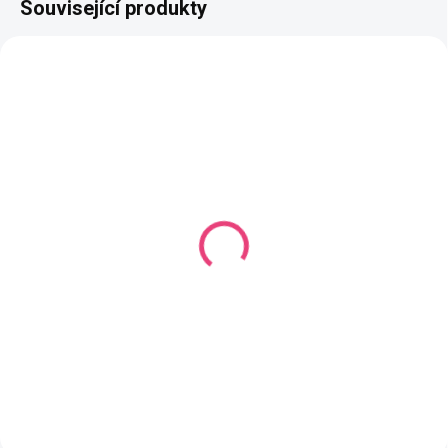
Související produkty
3-5 DNÍ
SKLADEM
(92 KS)
(2 KS)
Vyšívací kruh plastový
Vyšívací rámeček
plastový 10x14cm
81 Kč
99 Kč
Detail
Do košíku