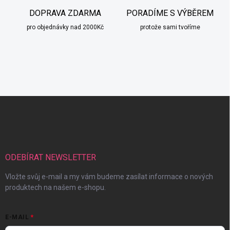
DOPRAVA ZDARMA
PORADÍME S VÝBĚREM
pro objednávky nad 2000Kč
protože sami tvoříme
Z
á
p
a
t
í
ODEBÍRAT NEWSLETTER
Vložte svůj e-mail a my vám budeme zasílat informace o nových
produktech na našem e-shopu.
E-MAIL