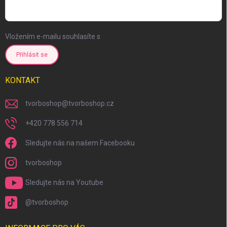
Vložením e-mailu souhlasíte s
podmínkami ochrany osobních údajů
Přihlásit se
KONTAKT
tvorboshop
@
tvorboshop.cz
+420 778 556 714
Sledujte nás na našem Facebooku
tvorboshop
Sledujte nás na Youtube
@tvorboshop