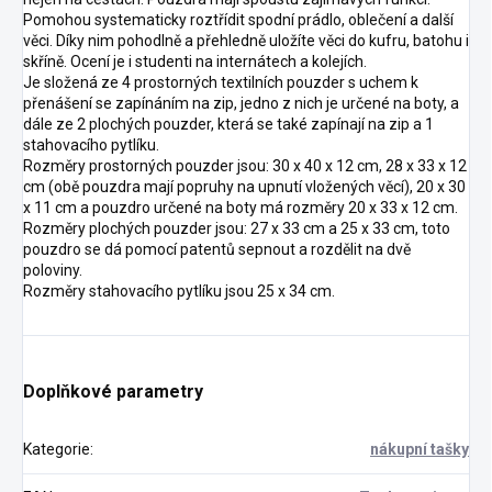
Pomohou systematicky roztřídit spodní prádlo, oblečení a další
věci. Díky nim pohodlně a přehledně uložíte věci do kufru, batohu i
skříně. Ocení je i studenti na internátech a kolejích.
Je složená ze 4 prostorných textilních pouzder s uchem k
přenášení se zapínáním na zip, jedno z nich je určené na boty, a
dále ze 2 plochých pouzder, která se také zapínají na zip a 1
stahovacího pytlíku.
Rozměry prostorných pouzder jsou: 30 x 40 x 12 cm, 28 x 33 x 12
cm (obě pouzdra mají popruhy na upnutí vložených věcí), 20 x 30
x 11 cm a pouzdro určené na boty má rozměry 20 x 33 x 12 cm.
Rozměry plochých pouzder jsou: 27 x 33 cm a 25 x 33 cm, toto
pouzdro se dá pomocí patentů sepnout a rozdělit na dvě
poloviny.
Rozměry stahovacího pytlíku jsou 25 x 34 cm.
Doplňkové parametry
Kategorie
:
nákupní tašky