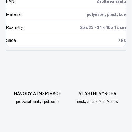
EAN
:
Zvolte variantu
Materiál
:
polyester, plast, kov
Rozměry:
:
25 x 33 - 34 x 40 x 12 cm
Sada:
:
7 ks
NÁVODY A INSPIRACE
VLASTNÍ VÝROBA
pro začátečníky i pokročilé
českých přízí YarnMellow