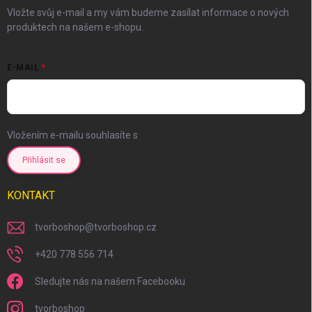
Vložte svůj e-mail a my vám budeme zasílat informace o nových
produktech na našem e-shopu.
E-MAIL
Vložením e-mailu souhlasíte s
podmínkami ochrany osobních údajů
Přihlásit se
KONTAKT
tvorboshop
@
tvorboshop.cz
+420 778 556 714
Sledujte nás na našem Facebooku
tvorboshop