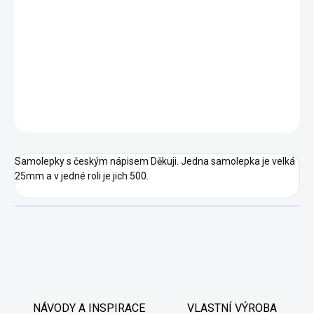
−
+
Přidat do košíku
DETAILNÍ INFORMACE
ZEPTAT SE
HLÍDAT
Samolepky s českým nápisem Děkuji. Jedna samolepka je velká
25mm a v jedné roli je jich 500.
NÁVODY A INSPIRACE
VLASTNÍ VÝROBA