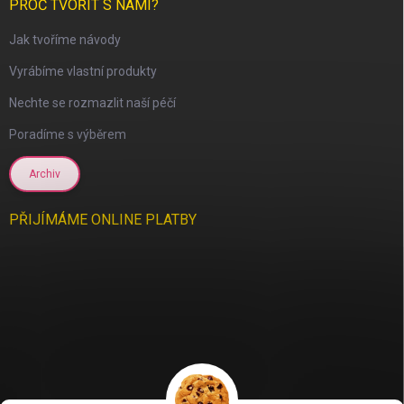
PROČ TVOŘIT S NÁMI?
Jak tvoříme návody
Vyrábíme vlastní produkty
Nechte se rozmazlit naší péčí
scount
Poradíme s výběrem
Archiv
PŘIJÍMÁME ONLINE PLATBY