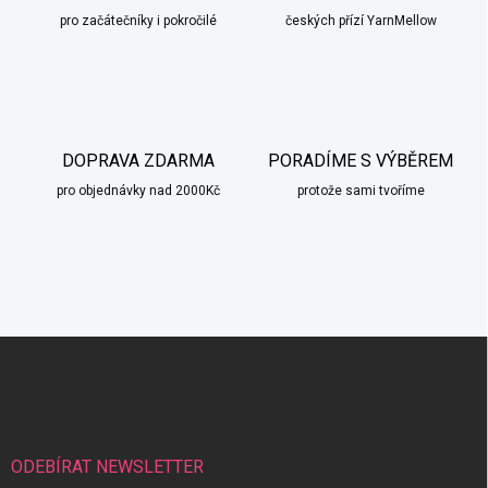
pro začátečníky i pokročilé
českých přízí YarnMellow
DOPRAVA ZDARMA
PORADÍME S VÝBĚREM
pro objednávky nad 2000Kč
protože sami tvoříme
Z
á
p
a
t
í
ODEBÍRAT NEWSLETTER