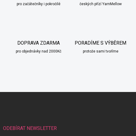
pro začátečníky i pokročilé
českých přízí YarnMellow
DOPRAVA ZDARMA
PORADÍME S VÝBĚREM
pro objednávky nad 2000Kč
protože sami tvoříme
Z
á
scount
p
a
t
í
ODEBÍRAT NEWSLETTER