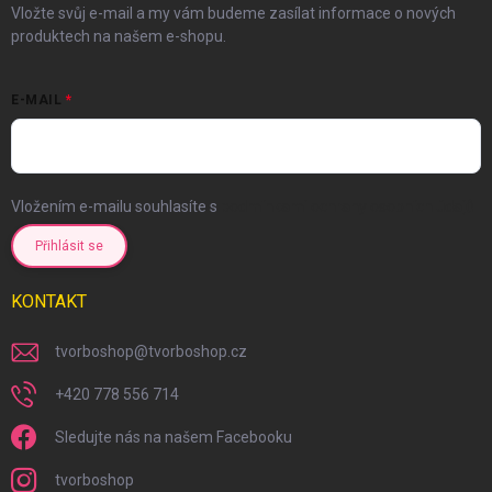
Vložte svůj e-mail a my vám budeme zasílat informace o nových
produktech na našem e-shopu.
E-MAIL
Vložením e-mailu souhlasíte s
podmínkami ochrany osobních údajů
Přihlásit se
KONTAKT
tvorboshop
@
tvorboshop.cz
+420 778 556 714
Sledujte nás na našem Facebooku
tvorboshop