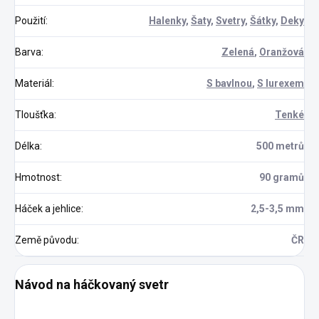
Použití
:
Halenky
,
Šaty
,
Svetry
,
Šátky
,
Deky
Barva
:
Zelená
,
Oranžová
Materiál
:
S bavlnou
,
S lurexem
Tloušťka
:
Tenké
Délka
:
500 metrů
Hmotnost
:
90 gramů
Háček a jehlice
:
2,5-3,5 mm
Země původu
:
ČR
Návod na háčkovaný svetr