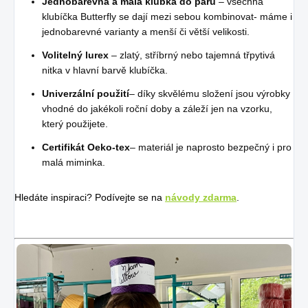
Jednobarevná a malá klubka do páru
– všechna
klubíčka Butterfly se dají mezi sebou kombinovat- máme i
jednobarevné varianty a menší či větší velikosti.
Volitelný lurex
– zlatý, stříbrný nebo tajemná třpytivá
nitka v hlavní barvě klubíčka.
Univerzální použití
– díky skvělému složení jsou výrobky
vhodné do jakékoli roční doby a záleží jen na vzorku,
který použijete.
Certifikát Oeko-tex
– materiál je naprosto bezpečný i pro
malá miminka.
Hledáte inspiraci? Podívejte se na
návody zdarma
.