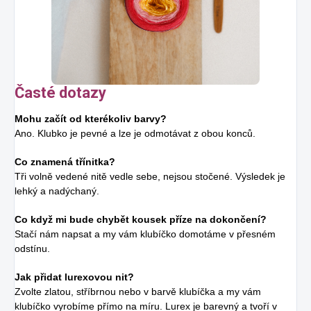
Časté dotazy
Mohu začít od kterékoliv barvy?
Ano. Klubko je pevné a lze je odmotávat z obou konců.
Co znamená třínitka?
Tři volně vedené nitě vedle sebe, nejsou stočené. Výsledek je
lehký a nadýchaný.
Co když mi bude chybět kousek příze na dokončení?
Stačí nám napsat a my vám klubíčko domotáme v přesném
odstínu.
Jak přidat lurexovou nit?
Zvolte zlatou, stříbrnou nebo v barvě klubíčka a my vám
klubíčko vyrobíme přímo na míru. Lurex je barevný a tvoří v