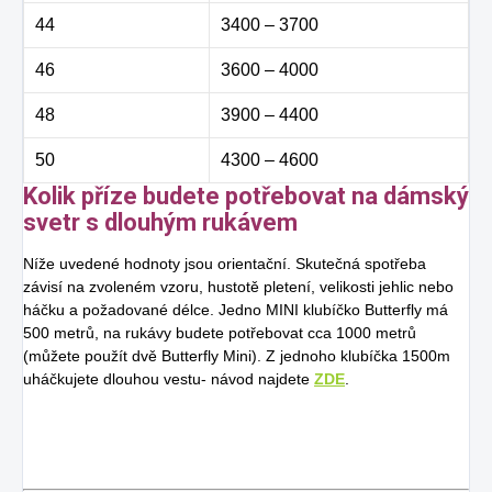
44
3400 – 3700
46
3600 – 4000
48
3900 – 4400
50
4300 – 4600
Kolik příze budete potřebovat na dámský
svetr s dlouhým rukávem
Níže uvedené hodnoty jsou orientační. Skutečná spotřeba
závisí na zvoleném vzoru, hustotě pletení, velikosti jehlic nebo
háčku a požadované délce. Jedno MINI klubíčko Butterfly má
500 metrů, na rukávy budete potřebovat cca 1000 metrů
(můžete použít dvě Butterfly Mini). Z jednoho klubíčka 1500m
uháčkujete dlouhou vestu- návod najdete
ZDE
.