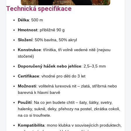
Technická specifikace
Délka
: 500 m
Hmotnost
: přibližně 90 g
Složení
: 50% bavlna, 50% akryl
Konstrukce
: třínitka, tři volně vedené nitě (nejsou
stočené)
Doporučený háček nebo jehlice
: 2,5–3,5 mm
Certifikace
: vhodné pro děti do 3 let
Možnosti
: volitelná lurexová nit – zlatá, stříbrná nebo
barevná k hlavní barvě
Použití
: Na co jen budete chtít – šaty, šátky, svetry,
halenky, sukně, deky, přehozy na postel, zkrátka cokoli,
na co si troufnete.
Kompatibilita
: mono klubka v souvisejících produktech,