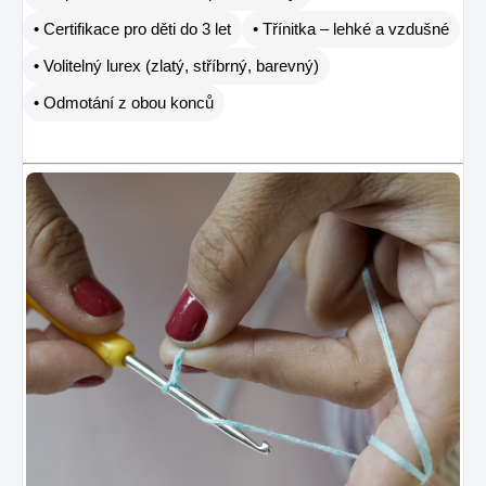
• Certifikace pro děti do 3 let
• Třínitka – lehké a vzdušné
• Volitelný lurex (zlatý, stříbrný, barevný)
• Odmotání z obou konců