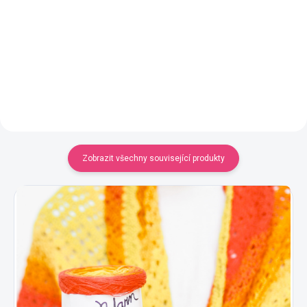
Jednobarevná příze
Jednobarevná příze
YarnMellow o délce 500m
YarnMellow o délce 500m
320 Kč
320 Kč
Detail
Detail
Zobrazit všechny související produkty