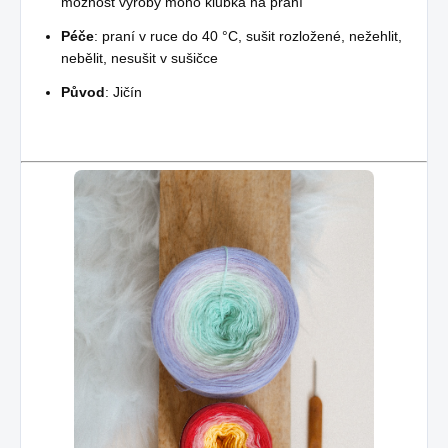
možnost výroby mono klubka na přání
Péče
: praní v ruce do 40 °C, sušit rozložené, nežehlit,
nebělit, nesušit v sušičce
Původ
: Jičín