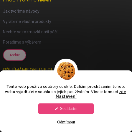
Jak tvoříme návody
Vyrábíme vlastní produkty
Nechte se rozmazlit naší péčí
Poradíme s výběrem
Archiv
PŘIJÍMÁME ONLINE PLATBY
Tento web používá soubory cookie. Dalším procházením tohoto
webu vyjadřujete souhlas s jejich používáním. Více informací
zde
.
Nastavení
Souhlasím
Odmítnout