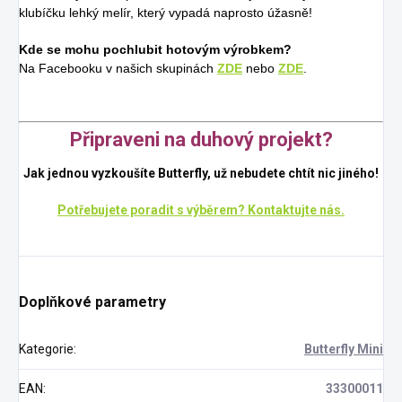
klubíčku lehký melír, který vypadá naprosto úžasně!
Kde se mohu pochlubit hotovým výrobkem?
Na Facebooku v našich skupinách
ZDE
nebo
ZDE
.
Připraveni na duhový projekt?
Jak jednou vyzkoušíte Butterfly, už nebudete chtít nic jiného!
Potřebujete poradit s výběrem? Kontaktujte nás.
Doplňkové parametry
Kategorie
:
Butterfly Mini
EAN
:
33300011