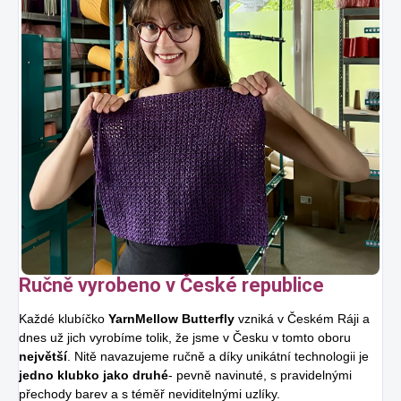
Ručně vyrobeno v České republice
Každé klubíčko
YarnMellow Butterfly
vzniká v Českém Ráji a
dnes už jich vyrobíme tolik, že jsme v Česku v tomto oboru
největší
. Nitě navazujeme ručně a díky unikátní technologii je
jedno klubko jako druhé
- pevně navinuté, s pravidelnými
přechody barev a s téměř neviditelnými uzlíky.