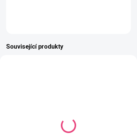
Složení
: 50% bavlna, 50% akryl
DETAILNÍ INFORMACE
ZEPTAT SE
HLÍDAT
Související produkty
NAŠE VÝROBA
NAŠE VÝROBA
VYROBÍME DO 14 DNŮ
VYROBÍME DO 14 DNŮ
(1119 KS)
(944 KS)
Butterfly Mini Mono
Butterfly Mini Mono
Modrozelená
Kaštanová