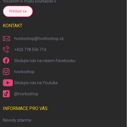
Vložením e-mailu souhlasíte s
podmínkami ochrany osobních údajů
Přihlásit se
KONTAKT
tvorboshop
@
tvorboshop.cz
+420 778 556 714
Sledujte nás na našem Facebooku
tvorboshop
Sledujte nás na Youtube
scount
@tvorboshop
INFORMACE PRO VÁS
Návody zdarma