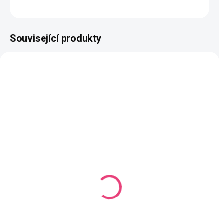
ZEPTAT SE
HLÍDAT
Související produkty
ZDARMA
SKLADEM
(19 KS)
SKLADEM
(841 KS)
Balíček na výrobu
Návod na luxusní
vyšívaného psaníčka-
háčkovanou kabelku s
bílý lesklý
plastickým vzorem
399 Kč
49 Kč
Do košíku
Do košíku