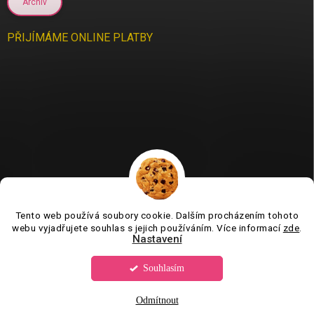
Archiv
PŘIJÍMÁME ONLINE PLATBY
Tento web používá soubory cookie. Dalším procházením tohoto
Jsme tu pro vás už 11 let❤️
webu vyjadřujete souhlas s jejich používáním. Více informací
zde
.
Nastavení
Souhlasím
Copyright 2026
Tvorboshop.cz
. Všechna práva vyhrazena.
Upravit
nastavení cookies
Odmítnout
Vytvořil Shoptet