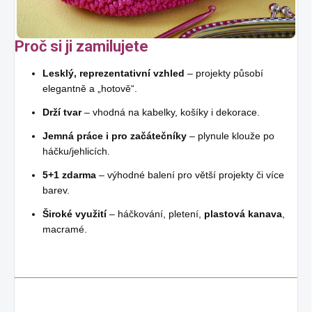
Proč si ji zamilujete
Lesklý, reprezentativní vzhled
– projekty působí
elegantně a „hotově“.
Drží tvar
– vhodná na kabelky, košíky i dekorace.
Jemná práce i pro začátečníky
– plynule klouže po
háčku/jehlicích.
5+1 zdarma
– výhodné balení pro větší projekty či více
barev.
Široké využití
– háčkování, pletení,
plastová kanava
,
macramé.