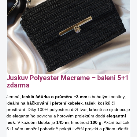
Juskuv Polyester Macrame – balení 5+1
zdarma
Jemná,
lesklá šňůrka o průměru ~3 mm
s bohatými odstíny,
ideální na
háčkování i pletení
kabelek, tašek, košíků či
prostírání. Díky 100% polyesteru drží tvar, krásně se sjednocuje
do elegantního povrchu a hotovým projektům dodá
elegantní
lesk
. V každém klubku je
145 m
, hmotnost
100 g
. Akční balíček
5+1 vám umožní pohodlně pokrýt i větší projekt a přitom ušetřit.