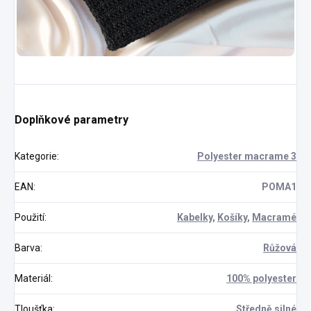
Doplňkové parametry
Kategorie
:
Polyester macrame 3
EAN
:
POMA1
Použití
:
Kabelky
,
Košíky
,
Macramé
Barva
:
Růžová
Materiál
:
100% polyester
Tloušťka
:
Středně silné