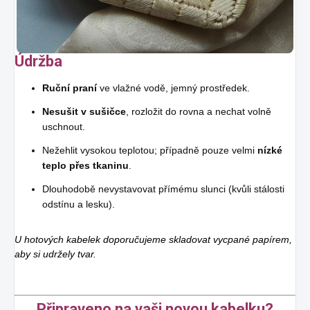
Údržba
Ruční praní
ve vlažné vodě, jemný prostředek.
Nesušit v sušičce
, rozložit do rovna a nechat volně
uschnout.
Nežehlit vysokou teplotou; případně pouze velmi
nízké
teplo přes tkaninu
.
Dlouhodobě nevystavovat přímému slunci (kvůli stálosti
odstínu a lesku).
U hotových kabelek doporučujeme skladovat vycpané papírem,
aby si udržely tvar.
Připraveno na vaši novou kabelku?