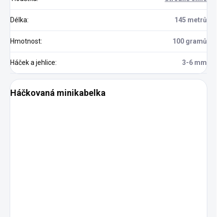
Délka
:
145 metrů
Hmotnost
:
100 gramů
Háček a jehlice
:
3-6 mm
Háčkovaná minikabelka