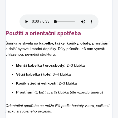
Použití a orientační spotřeba
Šňůrka je skvělá na
kabelky, tašky, košíky, obaly, prostírání
a další bytové i módní doplňky. Díky průměru ~3 mm vytváří
uhlazenou, pevnější strukturu.
Menší kabelka / crossbody:
2–3 klubka
Větší kabelka / tote:
3–4 klubka
Košík střední velikosti:
2–3 klubka
Prostírání (1 ks):
cca ½ klubka (dle vzoru/průměru)
Orientační spotřeba se může lišit podle hustoty vzoru, velikosti
háčku a zvoleného projektu.