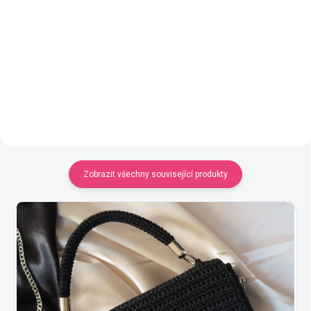
Podrobný popis i natočené video,
pomocí kterého si uháčkujete
luxusní kabelku i s podšívkou a
zipem.
Zobrazit všechny související produkty